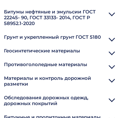
Определение освещенности объекта
Видеорегистрация дефектов на дорожном покрытии
Битумы нефтяные и эмульсии ГОСТ
Определение качества нанесения дорожной разметки
Определение интенсивности и состава транспортного потока
22245- 90, ГОСТ 33133- 2014, ГОСТ Р
Определение светоотражающих характеристик дорожных знаков
58952.1-2020
Паспортизация автомобильных дорог
Грунт и укрепленный грунт ГОСТ 5180
Паспортизация объектов дорожного и придорожного сервиса
Геосинтетические материалы
Противогололедные материалы
Материалы и контроль дорожной
разметки
Обследования дорожных одежд,
дорожных покрытий
Битумные и пропиточные материалы