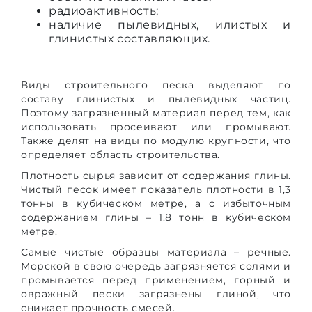
Определение освещенности объекта
радиоактивность;
Видеорегистрация дефектов на дорожном покрытии
наличие пылевидных, илистых и
Определение качества нанесения дорожной разметки
Определение интенсивности и состава транспортного потока
глинистых составляющих.
Определение светоотражающих характеристик дорожных знаков
Паспортизация автомобильных дорог
Виды строительного песка выделяют по
составу глинистых и пылевидных частиц.
Паспортизация объектов дорожного и придорожного сервиса
Поэтому загрязненный материал перед тем, как
использовать просеивают или промывают.
Также делят на виды по модулю крупности, что
определяет область строительства.
Плотность сырья зависит от содержания глины.
Чистый песок имеет показатель плотности в 1,3
тонны в кубическом метре, а с избыточным
содержанием глины – 1.8 тонн в кубическом
метре.
Самые чистые образцы материала – речные.
Морской в свою очередь загрязняется солями и
промывается перед применением, горный и
овражный пески загрязнены глиной, что
снижает прочность смесей.