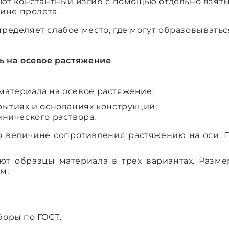
ют константный изгиб с помощью отдельно взяты
ине пролета.
ределяет слабое место, где могут образовывать
ь на осевое растяжение
атериала на осевое растяжение:
ытиях и основаниях конструкций;
нического раствора.
о величине сопротивления растяжению на оси. 
ют образцы материала в трех вариантах. Разм
см.
оры по ГОСТ.