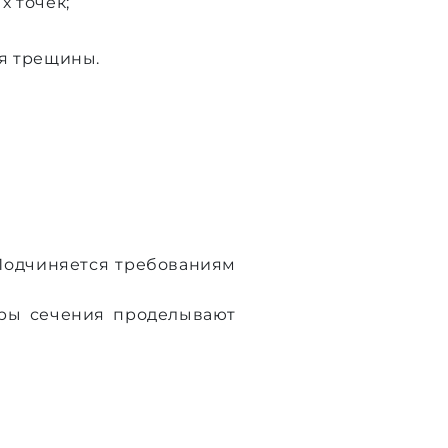
х точек;
ся трещины.
Подчиняется требованиям
еры сечения проделывают