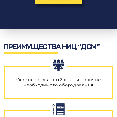
Определение освещенности объекта
Видеорегистрация дефектов на дорожном покрытии
Определение качества нанесения дорожной разметки
Определение интенсивности и состава транспортного потока
Определение светоотражающих характеристик дорожных знаков
Паспортизация автомобильных дорог
Паспортизация объектов дорожного и придорожного сервиса
ПРЕИМУЩЕСТВА НИЦ “ДСМ”
Укомплектованный штат и наличие
необходимого оборудования