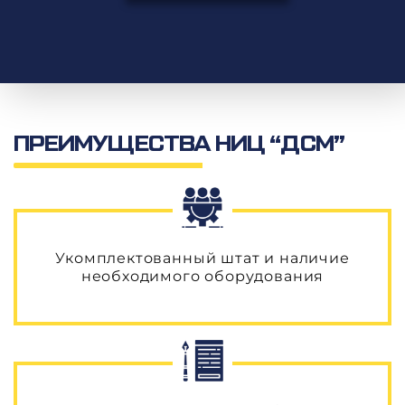
Определение освещенности объекта
Видеорегистрация дефектов на дорожном покрытии
Определение качества нанесения дорожной разметки
Определение интенсивности и состава транспортного потока
Определение светоотражающих характеристик дорожных знаков
Паспортизация автомобильных дорог
Паспортизация объектов дорожного и придорожного сервиса
ПРЕИМУЩЕСТВА НИЦ “ДСМ”
Укомплектованный штат и наличие
необходимого оборудования