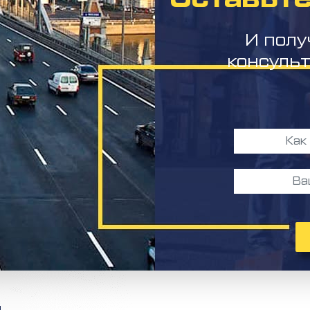
И полу
консуль