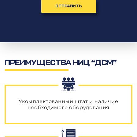
Определение освещенности объекта
Видеорегистрация дефектов на дорожном покрытии
ОТПРАВИТЬ
Определение качества нанесения дорожной разметки
Определение интенсивности и состава транспортного потока
Определение светоотражающих характеристик дорожных знаков
Паспортизация автомобильных дорог
Паспортизация объектов дорожного и придорожного сервиса
ПРЕИМУЩЕСТВА НИЦ “ДСМ”
Укомплектованный штат и наличие
необходимого оборудования