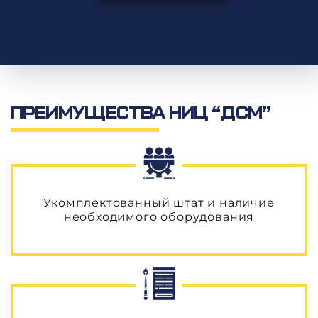
Определение освещенности объекта
Видеорегистрация дефектов на дорожном покрытии
Определение качества нанесения дорожной разметки
Определение интенсивности и состава транспортного потока
Определение светоотражающих характеристик дорожных знаков
Паспортизация автомобильных дорог
Паспортизация объектов дорожного и придорожного сервиса
ПРЕИМУЩЕСТВА НИЦ “ДСМ”
Укомплектованный штат и наличие
необходимого оборудования