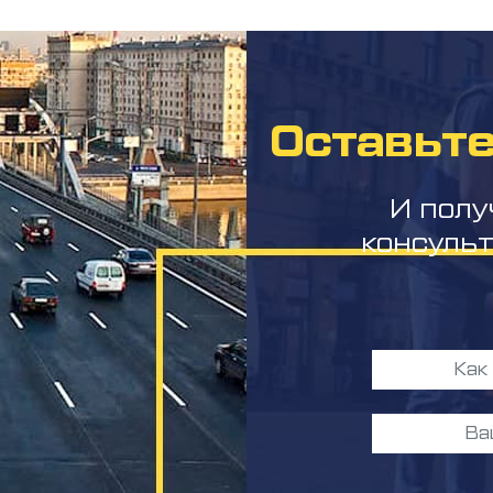
Оставьте
И полу
консуль